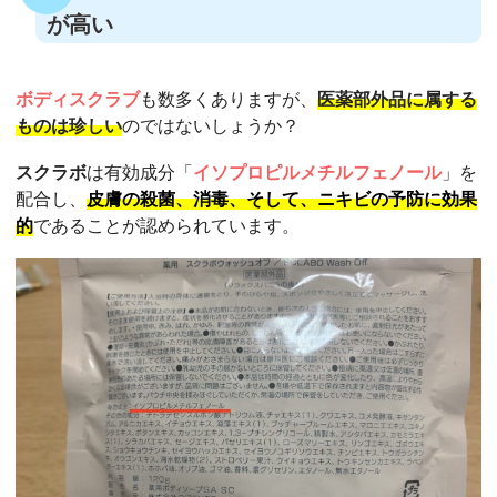
が高い
ボディスクラブ
も数多くありますが、
医薬部外品に属する
ものは珍しい
のではないしょうか？
スクラボ
は有効成分「
イソプロピルメチルフェノール
」を
配合し、
皮膚の殺菌、消毒、そして、ニキビの予防に効果
的
であることが認められています。