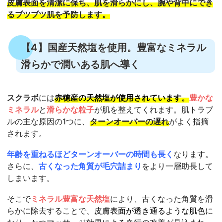
皮膚表面を清潔に保ち
、
肌を滑らかにし
、腕や背中にでき
るブツブツ肌を予防します。
【4】国産天然塩を使用。豊富なミネラル
滑らかで潤いある肌へ導く
スクラボ
には
赤穂産の天然塩が使用されています
。
豊かな
ミネラル
と
滑らかな粒子
が肌を整えてくれます。肌トラブ
ルの主な原因の1つに、
ターンオーバーの遅れ
がよく指摘
されます。
年齢を重ねるほどターンオーバーの時間も長く
なります。
さらに、
古くなった角質が毛穴詰まり
をより一層助長して
しまいます。
そこで
ミネラル豊富な天然塩
により、古くなった角質を滑
らかに除去することで、
皮膚表面が透き通るような肌色
に