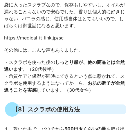
袋に入ったスクラブなので、保存もしやすいし、オイルが
漏れることもないので安心でした。香りは個人的に好きじ
ゃない…バニラの感じ。使用感自体はとてもいいので、し
ばらくは御世話になると思います。
https://medical-it-link.jp/sc
その他には、こんな声もありました。
・スクラボを使った後の
しっとり感が、他の商品とは全然
違います
。（20代後半）
・角質ケアと保湿が同時にできるという点に惹かれて、ス
クラボを使用するようになってか ら、
お肌の調子が全然
違うことを実感
しています。（30代女性）
【8】スクラボの使用方法
１．乾いた手で、パウチから
500円玉くらいの量
を取り出