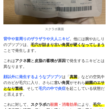
スクラボ裏面
背中や首周りのザラザラや大人ニキビ
。他には腕やおしり
のブツブツは、
毛穴が詰まり古い角質が硬くなってしまう
ことで発生します。
これは
アクネ菌
と
皮脂の蓄積が原因
で発生するニキビとは
異なります。
顔以外に発生するようなブツブツ
は「
真菌
」などの空気中
のカビが毛穴に入り、さらに
古い角質
がそれら
細菌のエサ
となり繁殖
。そして
毛穴の中で炎症
を起こしている状態だ
と言えます。
これに対して
、
スクラボ
の
殺菌
・
消毒効果
により、
毛穴、