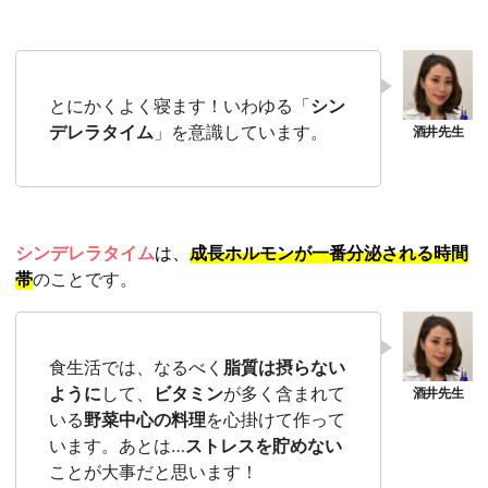
とにかくよく寝ます！いわゆる「
シン
デレラタイム
」を意識しています。
シンデレラタイム
は、
成長ホルモンが一番分泌される時間
帯
のことです。
食生活では、なるべく
脂質は摂らない
ように
して、
ビタミン
が多く含まれて
いる
野菜中心の料理
を心掛けて作って
います。あとは…
ストレスを貯めない
ことが大事だと思います！