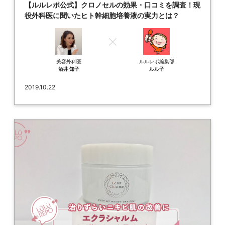
【ルルレポ公式】クロノセルの効果・口コミを調査！現
役外科医に聞いたヒト幹細胞培養液の実力とは？
美容外科医
ルルレポ編集部
酒井 知子
ルル子
2019.10.22